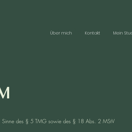
Flow by Bella
Über mich
Kontakt
Mein Stu
UM
im Sinne des § 5 TMG sowie des § 18 Abs. 2 MStV