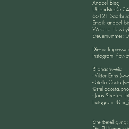
Anabel Bieg
Uhlandstraße 34
66121 Saarbrü
Email: anabel.bi
Website: flowby
Steuernummer:
Dieses Impressum
Instagram: flowb
Bildnachweis:
- Viktor Enns (w
- Stella Costa (
@stellacosta.pho
- Joas Strecker
Instagram: @mr_
StreitBeteiligung:
Die EU-Kommissio