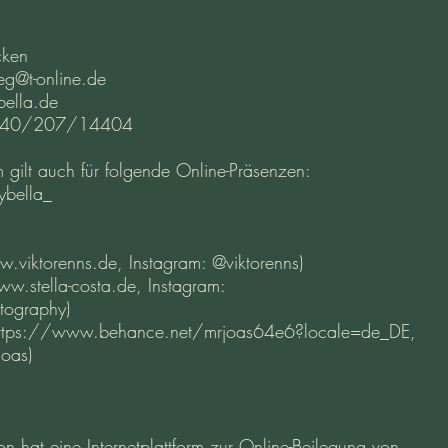
cken
eg@t-online.de
bella.de
 040/207/14404
 gilt auch für folgende Online-Präsenzen:
ybella_
ww.viktorenns.de, Instagram: @viktorenns)
www.stella-costa.de, Instagram:
tography)
 (https://www.behance.net/mrjoas64e6?locale=de_DE,
joas)
n hat eine Internetplattform zur Online-Beilegung von